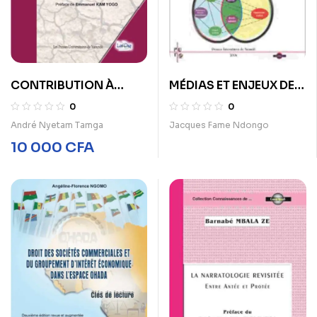
CONTRIBUTION À
MÉDIAS ET ENJEUX DES
L’ÉLABORATION DU
POUVOIRS Essai sur le
0
0
DROIT DE LA
vouloir-faire, le
André Nyetam Tamga
Jacques Fame Ndongo
RÉPRESSION
savoir-faire et le
10 000
CFA
ADMINISTRATIVE AU
pouvoir-faire
CAMEROUN