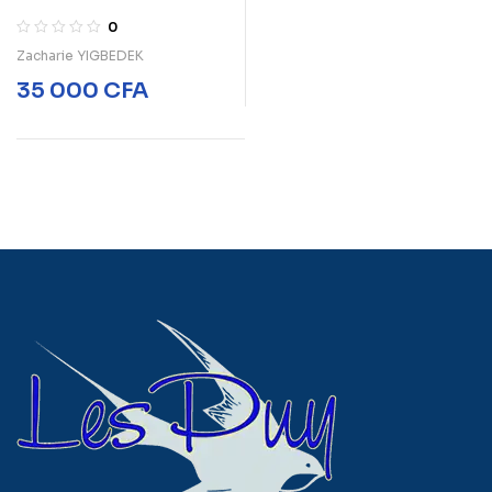
AUTOMOBILE THÉORIE
0
ET PRATIQUE
Zacharie YIGBEDEK
35 000
CFA