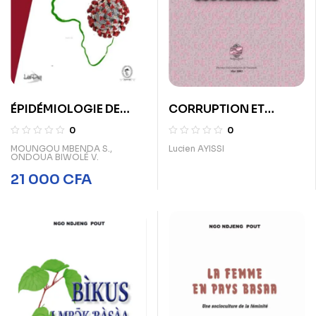
ÉPIDÉMIOLOGIE DE
CORRUPTION ET
L’ÉCONOMIE ET
GOUVERNANCE
0
0
CONFINEMENT DE
MOUNGOU MBENDA S.
,
Lucien AYISSI
ONDOUA BIWOLÉ V.
L’ORGANISATION
COVID-19
21 000
CFA