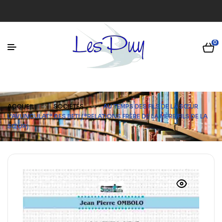
0
ACCUEIL
SOCIÉTÉS
AU TEMPS DES FILS DE LA SŒUR
L’AVUNCULAT* DES BETI (*RELATIONS FRÈRE DE LA MÈRE/FILS DE LA
SŒUR)