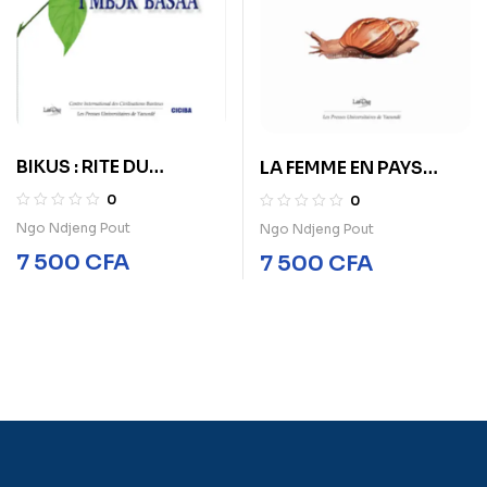
BIKUS : RITE DU
LA FEMME EN PAYS
VEUVAGE CHEZ LES
BASAA : UNE
0
0
BASAA PEUPLE BANTU
SOCIOCULTURE DE LA
Ngo Ndjeng Pout
Ngo Ndjeng Pout
DU CAMEROUN
FÉMINITÉ
7 500
CFA
7 500
CFA