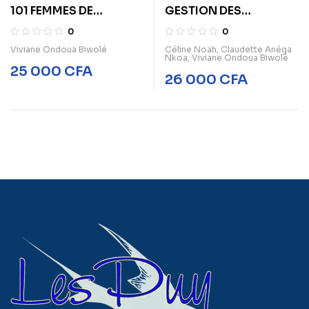
101 FEMMES DE
GESTION DES
L’ÉMERGENCE DU
RESSOURCES
0
0
CAMEROUN. FAITS
HUMAINES AU
Viviane Ondoua Biwolé
Céline Noah
,
Claudette Anéga
Nkoa
,
Viviane Ondoua Biwolé
TROUBLANTS
CAMEROUN
25 000
CFA
26 000
CFA