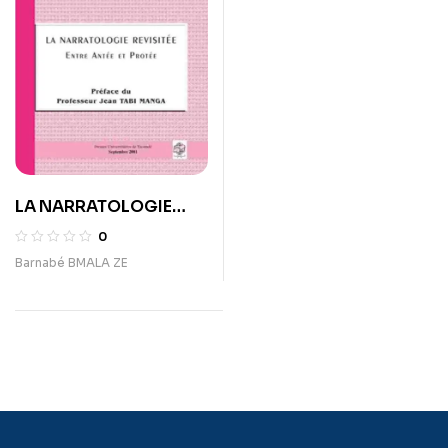
LA NARRATOLOGIE
REVISITÉE Entre antée
0
et Protée
Barnabé BMALA ZE