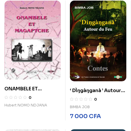
ONAMBELE ET
‘ DÌŋgàŋganà ’ Autour
MAGAPTCHE
du Feu
0
0
Hubert NOMO NDJANA
BIMBA JOB
7 000
CFA