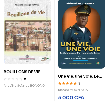
BOUILLONS DE VIE
Une vie, une voie. Le
0
témoignage d’un
1
Angeline Solange BONONO
homme de devoir
Note
5.00
sur
Richard MOUYENGA
5
5 000
CFA